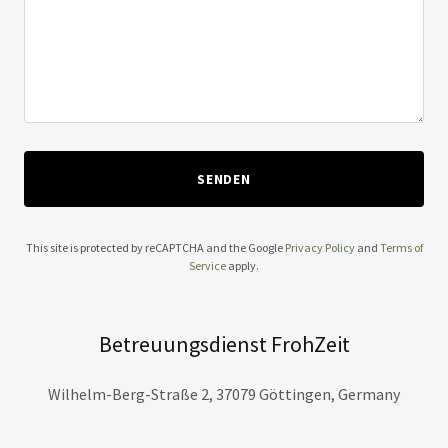
SENDEN
This site is protected by reCAPTCHA and the Google
Privacy Policy
and
Terms of
Service
apply.
Betreuungsdienst FrohZeit
Wilhelm-Berg-Straße 2, 37079 Göttingen, Germany