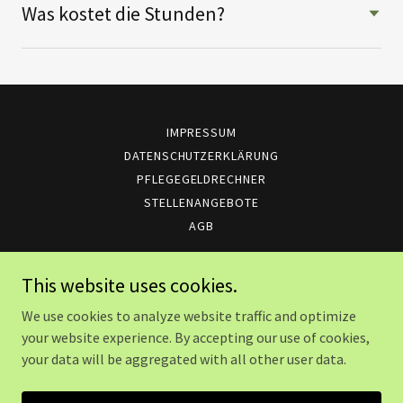
Was kostet die Stunden?
IMPRESSUM
DATENSCHUTZERKLÄRUNG
PFLEGEGELDRECHNER
STELLENANGEBOTE
AGB
This website uses cookies.
Ambulanter Betreuungsdienst FrohZeit
We use cookies to analyze website traffic and optimize
Überall zu erreichen unter der
0551 - 28879514
your website experience. By accepting our use of cookies,
your data will be aggregated with all other user data.
Unsere Standorte in:
Göttingen/Northeim
|
Rosdorf
|
Hann. Münden
|
Uslar
|
Bovenden
|